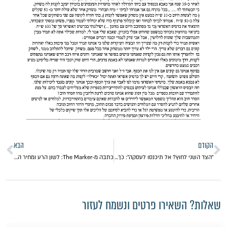
הקודם
הבא
״הצד השני לחוץ? אל תיכנסו לעסקה״: כך תשקיעו בנדל״ן בחו״ל – מבלי להיעקץ
כתבה מ-The Marker: לשון הרע ומחיר ההכפשה
שאלות? השאירו פרטים ונשמח לעזור