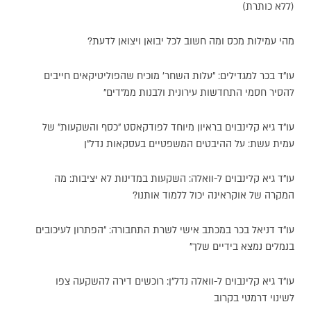
(ללא כותרת)
מהי עמילות מכס ומה חשוב לכל יבואן ויצואן לדעת?
עו"ד בכר למגדילים: "עלות השחר' מוכיח שהפוליטיקאים חייבים
להסיר חסמי התחדשות עירונית ולבנות ממ"דים"
עו"ד גיא קלינבוים בראיון מיוחד לפודקאסט "כסף והשקעות" של
עמית עשת: על ההיבטים המשפטיים בעסקאות נדל"ן
עו"ד גיא קלינבוים ל-וואלה: השקעות במדינות לא יציבות: מה
המקרה של אוקראינה יכול ללמוד אותנו?
עו"ד דניאל בכר במכתב אישי לשרת התחבורה: "הפתרון לעיכובים
בנמלים נמצא בידיים שלך"
עו"ד גיא קלינבוים ל-וואלה נדל"ן: רוכשים דירה להשקעה צפו
לשינוי דרמטי בקרוב