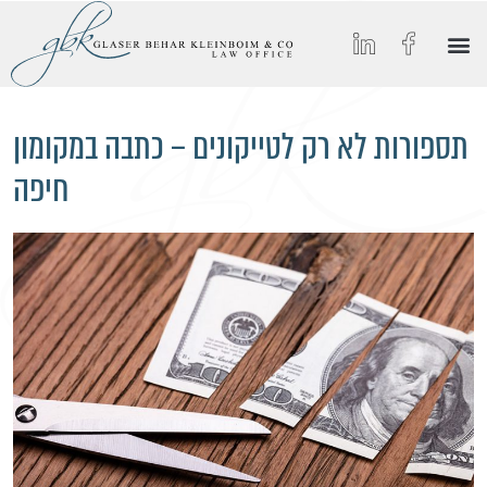
הסיפור של GBK
החיים ב-GBK
הצטרפו אלינו
מאמרים וכתבות מצולמות
תחומי התמחות
תספורות לא רק לטייקונים – כתבה במקומון
חיפה