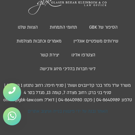
הסיפור של GBK
תחומי התמחות
הצוות שלנו
שירותים משפטיים אונליין
מאמרים וכתבות מצולמות
הצטרפו אלינו
יצירת קשר
ליווי חברות בהליכי מיזוג ורכישה
משרד עו”ד גלזר בכר קליינבוים ושות’ | סניף חיפה: רחוב נתנזון 1 קומה 3 |
סניף בני ברק: רחוב מצדה 7, קומה 13, מגדל בסר 4
טלפון: 04-8640989 | פקס: 04-8640980 | דוא”ל: office@gbk-law.com
האתר נבנה על ידי פינגווין בנייה ועיצוב אתרים