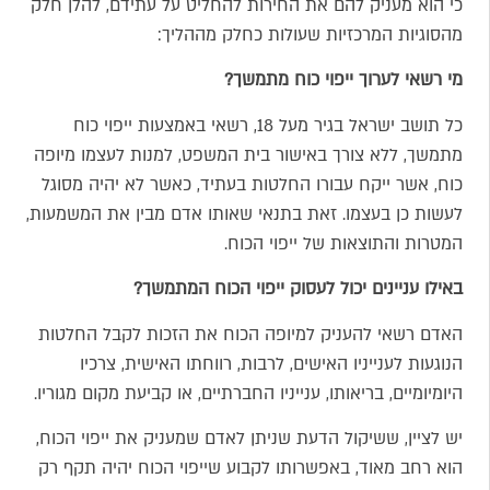
כי הוא מעניק להם את החירות להחליט על עתידם, להלן חלק
מהסוגיות המרכזיות שעולות כחלק מההליך:
מי רשאי לערוך ייפוי כוח מתמשך?
כל תושב ישראל בגיר מעל 18, רשאי באמצעות ייפוי כוח
מתמשך, ללא צורך באישור בית המשפט, למנות לעצמו מיופה
כוח, אשר ייקח עבורו החלטות בעתיד, כאשר לא יהיה מסוגל
לעשות כן בעצמו. זאת בתנאי שאותו אדם מבין את המשמעות,
המטרות והתוצאות של ייפוי הכוח.
באילו עניינים יכול לעסוק ייפוי הכוח המתמשך?
האדם רשאי להעניק למיופה הכוח את הזכות לקבל החלטות
הנוגעות לענייניו האישים, לרבות, רווחתו האישית, צרכיו
היומיומיים, בריאותו, ענייניו החברתיים, או קביעת מקום מגוריו.
יש לציין, ששיקול הדעת שניתן לאדם שמעניק את ייפוי הכוח,
הוא רחב מאוד, באפשרותו לקבוע שייפוי הכוח יהיה תקף רק