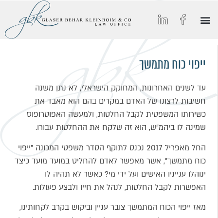
הסיפור של GBK
החיים ב-GBK
הצטרפו אלינו
מאמרים וכתבות מצולמות
תחומי התמחות
ייפוי כוח מתמשך
עד לשנים האחרונות, המחוקק הישראלי, לא נתן משנה
חשיבות לרצונו של האדם במקרים בהם הוא מאבד את
כשירותו המשפטית לקבל החלטות, ולמעשה האפוטרופוס
שמינה לו ביהמ"ש, הוא זה שלקח את ההחלטות עבורו.
החל מאפריל 2017 נכנס לתוקף הסדר משפטי המכונה "ייפוי
כוח מתמשך", אשר מאפשר לאדם להחליט במועד מועד כיצד
ינוהלו ענייניו האישים ועל ידי מי? כאשר לא תהיה לו
האפשרות לקבל החלטות, לנהל את חייו ולבצע פעולות.
מאז ייפוי הכוח המתמשך צובר עניין וביקוש בקרב לקחותינו,