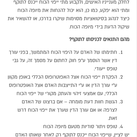
לחלק מענייניו האישים, ולקבוע מתי ייפוי הכוח ייכנס לתוקף
ומתי הוא יפקע, כמו כן, הוא יכול להנחות את מיופה הכוח
כיצד לנהוג בסיטואציות מסוימות שיקרו בדרכו, או להשאיר את
שיקול הדעת בידי מיופה הכוח.
מהם התנאים לכניסתו לתוקף?
חתימתו של האדם על היפוי הכוח המתמשך, בפני עורך
דין אשר הוסמך ע"פ חוק לחתום על מסמך זה, על גבי
טופס ייעודי.
הפקדת ייפוי הכוח אצל האפוטרופוס הכללי באופן מקוון
ע"י עורך הדין או ע"י התייצבות האדם אצל האופטרופוס
הכללי, עם אמצעי זיהוי והעתק מקורי של ייפוי הכוח
הגשת חוות דעת מומחה – אם ברצונו של האדם
לצרפה או אם עורך הדין שערך את ייפוי הכוח דרש
זאת.
טופס ויתור סודיות מטעם מיופה הכוח
יש לציין, שייפוי הכוח ייכנס לתוקף רק לאחר שאותו האדם