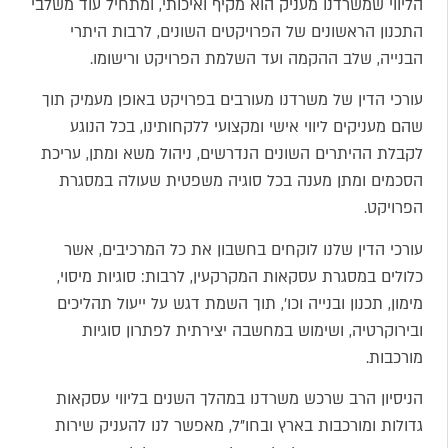
הליווי שמשרדנו מעניק הוא מקיף ואיכותי, ומתחיל עוד משלבי
התכנון הראשונים של הפרויקטים השונים, לרבות היתרי
הבנייה, שלב ההקמה ועד השלמת הפרויקט ורישומו.
עורכי הדין של משרדנו מעורבים בפרויקט באופן מעמיק תוך
שהם מעניקים ליווי אישי ומקצועי ללקחותינו, בכל הנוגע
לקבלת ההיתרים השונים הנדרשים, ניהול משא ומתן, עריכת
הסכמים ומתן מענה בכל סוגיה משפטית שעולה במסגרת
הפרויקט.
עורכי הדין שלנו לוקחים בחשבון את כל המרכיבים, אשר
כלולים במסגרת עסקאות המקרקעין, לרבות: סוגיות מיסוי,
מימון, תכנון ובנייה וכו', תוך השמת דגש על ייעול תהליכים
ובירוקרטיה, ושימוש במחשבה יצירתית לפתרון סוגיות
מורכבות.
הניסיון הרב שרכש משרדנו במהלך השנים בליווי עסקאות
גדולות ומורכבות בארץ ובחו"ל, מאפשר לנו להעניק שירות