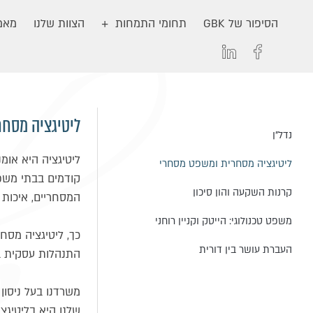
הסיפור של GBK
תחומי התמחות
הצוות שלנו
מאמר
ליטיגציה מסח
נדל״ן
ליטיגציה היא אומנ
ליטיגציה מסחרית ומשפט מסחרי
קודמים בבתי משפט
קרנות השקעה והון סיכון
המסחריים, איכות 
משפט טכנולוגי: הייטק וקניין רוחני
כך, ליטיגציה מסח
העברת עושר בין דורית
התנהלות עסקית בין
משרדנו בעל ניסון
שלנו היא בליטיגצ