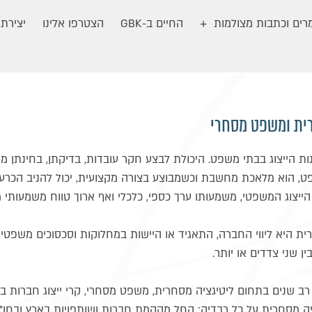
ים וכתבות מצולמות
החיים ב-GBK
הצטרפו אלינו
יצירת
רית ומשפט מסחרי
ות הייצוג בבתי משפט. היכולת לבצע חקר עובדות, בדיקתן, בחינתן מול
, הוא מלאכת מחשבת וכשמבוצע בצורה מקצועית, יכול להניב הכרעות
הייצוג המשפטי, משמעותו ערך כספי, כלכלי ואף ארוך טווח משמעותי מ
רית היא ליווי החברה, התאגיד או היישות במחלוקות וסכסוכים משפטיי
 שני צדדים או יותר.
 רב שנים בתחום ליטיגציה מסחרית, משפט מסחרי, קרי ייצוג חברות 
יה מסחרית על כל רבדיה: החל מהקמת חברות ושותפויות בארץ ובחו"ל,