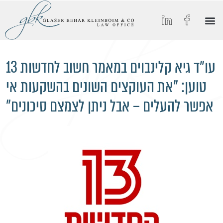
הסיפור של GBK
החיים ב-GBK
הצטרפו אלינו
מאמרים וכתבות מצולמות
תחומי התמחות
עו"ד גיא קלינבוים במאמר חשוב לחדשות 13
טוען: "את העוקצים השונים בהשקעות אי
אפשר להעלים – אבל ניתן לצמצם סיכונים"