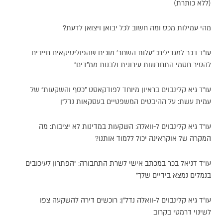
(ללא כותרת)
מהי עמילות מכס ומה חשוב לכל יבואן ויצואן לדעת?
עו"ד בכר למגדילים: "עלות השחר' מוכיח שהפוליטיקאים חייבים
להסיר חסמי התחדשות עירונית ולבנות ממ"דים"
עו"ד גיא קלינבוים בראיון מיוחד לפודקאסט "כסף והשקעות" של
עמית עשת: על ההיבטים המשפטיים בעסקאות נדל"ן
עו"ד גיא קלינבוים ל-וואלה: השקעות במדינות לא יציבות: מה
המקרה של אוקראינה יכול ללמוד אותנו?
עו"ד דניאל בכר במכתב אישי לשרת התחבורה: "הפתרון לעיכובים
בנמלים נמצא בידיים שלך"
עו"ד גיא קלינבוים ל-וואלה נדל"ן: רוכשים דירה להשקעה צפו
לשינוי דרמטי בקרוב