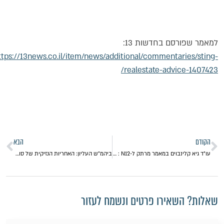
מאמר שפורסם בחדשות 13:
https://13news.co.il/item/news/additional/commentaries/sting
realestate-advice-1407423
הקודם
הבא
עו"ד גיא קלינבוים במאמר מרתק ל-N12 : מסמכי פנדורה חשפו: גם משקיע פשוט יכול להשקיע בחברות אוף שור
ביהמ"ש העליון: האחריות הנזיקית של סוכני מכס שנהגו שלא לפי נוהלי שחרור המטענים חלה גם על צדדים שלישיים
אלות? השאירו פרטים ונשמח לעזור