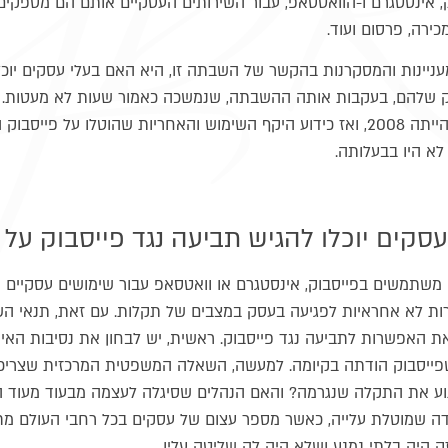
אינסטגרם ו-הוואטסאפ, עבור השירותים העסקיים אותם הם מספקים 
ירה, פרסום ועוד.
יינות והמסקרנות בהקשר של השבתה זו, היא האם בעלי עסקים יוכלו
 שלהם, בעקבות אותה ההשבתה, שנמשכה כאמור שעות לא מעטות. 
תקלה כזו, השנה הייתה 2008, ואז כידוע היקף השימוש והאחריות שהוטלו על
לא היו בבעלותה.
סקים יוכלו להגיש תביעה נגד פייסבוק על 
משתמשים בפייסבוק, אינסטגרם או וואטסאפ עבור שימושים עסקיים ש
ות לא אחראיות לפגיעה בעסק במצבים של תקלות. עם זאת, תנאי הש
את האפשרות לתביעה נגד פייסבוק. ראשית, יש לבחון את נסיבות האי
ייסבוק הודתה בקיומה. למעשה, השאלה המשפטית המרכזית שצריכה
נוע את התקלה שנגרמה? והאם הנהלים שסיגלה לעצמה מבעוד מעוד ה
ה שמוטלת עלייה, כאשר מספר עצום של עסקים בכל רחבי העולם מתב
ק היה בלתי נמנע ושלא היה לה שליטה עליו.