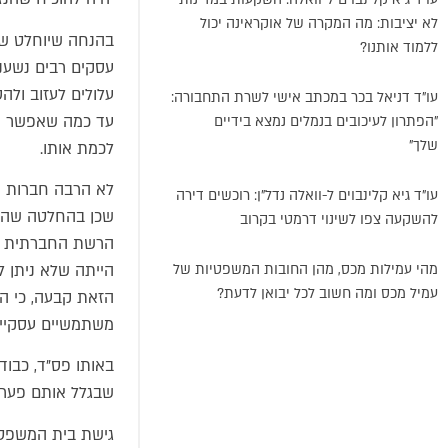
לא יציבות: מה המקרה של אוקראינה יכול
בהנחה שיוחלט שפי
ללמוד אותנו?
עסקים רבים נשעני
עלולים לעזוב ולה
עו"ד דניאל בכר במכתב אישי לשרת התחבורה:
עד כמה שאפשר את 
"הפתרון לעיכובים בנמלים נמצא בידיים
שלך"
לכמת אותו.
לא הרבה חברות מו
עו"ד גיא קלינבוים ל-וואלה נדל"ן: רוכשים דירה
להשקעה צפו לשינוי דרמטי בקרוב
הרשת החברתית שע
הייתה שלא ניתן 
מהי עמילות מכס, מהן החובות המשפטיות של
עמיל מכס ומה חשוב לכל יבואן לדעת?
הזאת קבעה, כי הי
משתמשיים עסקיים
באותו פס"ד, כבוד
שבגלל אותם פערי
גישת בית המשפט, 