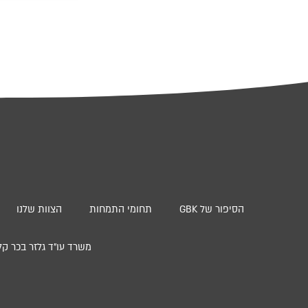
הסיפור של GBK
תחומי התמחות
הצוות שלנו
משרד עו”ד גלזר בכר קליינבוים ושות’ | סניף חי