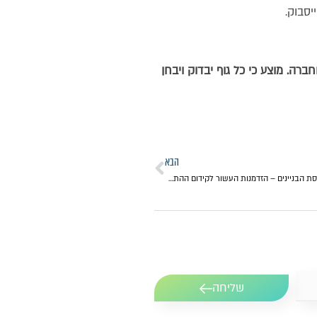
יסבוק.
רה. מוצע כי כל גוף יבדוק ויבחן
הבא
עו"ד דניאל בכר במאמר לגלובס: קריסת הבניינים – הזדמנות העשור לקידום ההתחדשות העירונית
שליחה