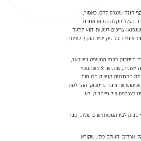
ף הנזק שנגרם להם. כאמור,
די בגלל תקלה כזו או אחרת
נפגעו צריכים לעשות, הוא לתעד
ונליין וכל נזק ישיר ועקיף שניתן
גד פייסבוק בבתי המשפט בישראל,
שכן בהחלטה שהתקבלה באוגוסט 2020 ע"י ביהמ"ש המחוזי בת"א אושרה הגשת תביעה ייצוגית, שהגישו 2 משתמשי
תה ההחלטה הגישה הרווחות
 השימוש שהציבה פייסבוק, ההחלטה
 כצרכנים של פייסבוק ולא
ייסבוק לבין המשתמשים שלה, וסבר
 ארה"ב והעולם כולו, שקורא