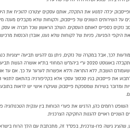
יסבוק יכלה למנוע את התקלה, אותם עסקים יצטרכו להוכיח את היק
ם על השירותים השונים של פייסבוק, ולקוחות שלא מקבלים מענה מיי
סב נזקים כספיים לאותם העסקים. השלב הראשון שכל חברה או עסק ש
היקפי הפגיעה, פניות של לקוחות שלא נענו, אובדן הכנסות מרכישות א
דעות לכך, אבל במקרה של נזקים, ניתן גם להגיש תביעה ייצוגיות כנ
מודם הושבת, ללא התראה וללא אפשרות לערער על כך. אם עד או
לתבוע את פייסבוק בגין סכסוך עסקי אלא בקליפורניה בהתאם לתנאי
ות ומדובר בשירות שמספקת פייסבוק שעיקרו אישי יש לראות בתובעים
.
 השופט רחמים כהן, הדגיש את פערי הכוחות בין ענקית הטכנולוגיה פ
ם השניים ראויים להגנות החקיקה הצרכנית.
שהציג גישה פרו-צרכנית, בפס"ד זה, מתכתבת עם הלך הרוח בישראל,