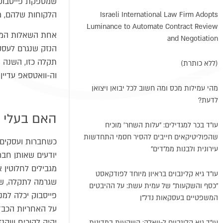
שמספקת פייסבוק, 
הלקוחות שלהם, מכ
Israeli International Law Firm Adopts
Luminance to Automate Contract Review
אחת השאלות המענ
and Negotiation
הנזק שנגרם לעסק
(ללא כותרת)
וה-וואטסאפ עדיין 
מהי עמילות מכס ומה חשוב לכל יבואן ויצואן
לדעת?
האם בעלי ע
עו"ד בכר למגדילים: "עלות השחר' מוכיח
שהפוליטיקאים חייבים להסיר חסמי התחדשות
כשחברות ועסקים 
עירונית ולבנות ממ"דים"
יודעים שאותן חבר
מגבילים לחלוטין 
עו"ד גיא קלינבוים בראיון מיוחד לפודקאסט
שגרמה לתקלה, שפ
"כסף והשקעות" של עמית עשת: על ההיבטים
פייסבוק יכלה למ
המשפטיים בעסקאות נדל"ן
על האחריות הכבד
יהיה להוכיח שהנז
עו"ד גיא קלינבוים ל-וואלה: השקעות במדינות