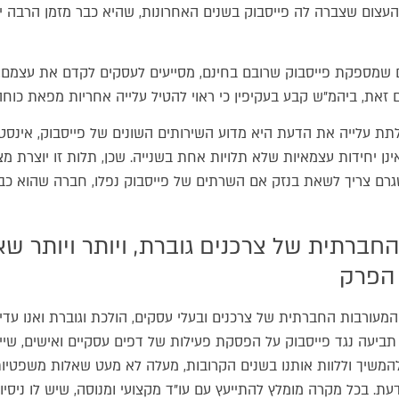
עצום שצברה לה פייסבוק בשנים האחרונות, שהיא כבר מזמן הרבה יות
ם שמספקת פייסבוק שרובם בחינם, מסייעים לעסקים לקדם את עצמם, 
ם זאת, ביהמ"ש קבע בעקיפין כי ראוי להטיל עלייה אחריות מפאת כוח
תת עלייה את הדעת היא מדוע השירותים השונים של פייסבוק, אינסט
ינן יחידות עצמאיות שלא תלויות אחת בשנייה. שכן, תלות זו יוצרת
רם צריך לשאת בנזק אם השרתים של פייסבוק נפלו, חברה שהוא כבי
חברתית של צרכנים גוברת, ויותר ויותר ש
 הפרק
מעורבות החברתית של צרכנים ובעלי עסקים, הולכת וגוברת ואנו עדים 
יעה נגד פייסבוק על הפסקת פעילות של דפים עסקיים ואישים, שיימ
המשיך וללוות אותנו בשנים הקרובות, מעלה לא מעט שאלות משפטיו
ת. בכל מקרה מומלץ להתייעץ עם עו"ד מקצועי ומנוסה, שיש לו ניסי