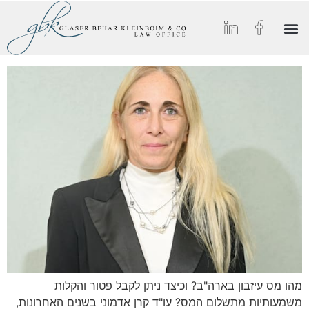
הסיפור של GBK
החיים ב-GBK
הצטרפו אלינו
מאמרים וכתבות מצולמות
תחומי התמחות
מהו מס עיזבון בארה"ב? וכיצד ניתן לקבל פטור והקלות
משמעותיות מתשלום המס? עו"ד קרן אדמוני בשנים האחרונות,