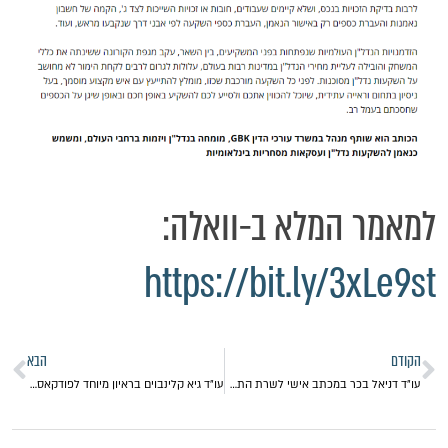
למאמר המלא ב-וואלה:
https://bit.ly/3xLe9st
הקודם
הבא
עו"ד דניאל בכר במכתב אישי לשרת התחבורה: "הפתרון לעיכובים בנמלים נמצא בידיים שלך"
עו"ד גיא קלינבוים בראיון מיוחד לפודקאסט "כסף והשקעות" של עמית עשת: על ההיבטים המשפטיים בעסקאות נדל"ן