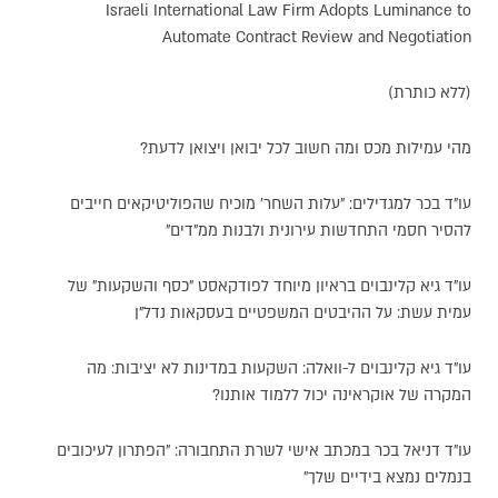
Israeli International Law Firm Adopts Luminance to
Automate Contract Review and Negotiation
(ללא כותרת)
מהי עמילות מכס ומה חשוב לכל יבואן ויצואן לדעת?
עו"ד בכר למגדילים: "עלות השחר' מוכיח שהפוליטיקאים חייבים
להסיר חסמי התחדשות עירונית ולבנות ממ"דים"
עו"ד גיא קלינבוים בראיון מיוחד לפודקאסט "כסף והשקעות" של
עמית עשת: על ההיבטים המשפטיים בעסקאות נדל"ן
עו"ד גיא קלינבוים ל-וואלה: השקעות במדינות לא יציבות: מה
המקרה של אוקראינה יכול ללמוד אותנו?
עו"ד דניאל בכר במכתב אישי לשרת התחבורה: "הפתרון לעיכובים
בנמלים נמצא בידיים שלך"