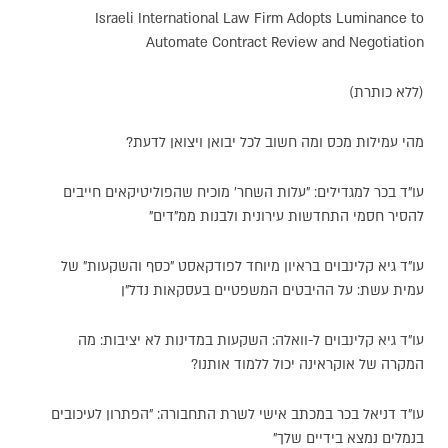
Israeli International Law Firm Adopts Luminance to
Automate Contract Review and Negotiation
(ללא כותרת)
מהי עמילות מכס ומה חשוב לכל יבואן ויצואן לדעת?
עו"ד בכר למגדילים: "עלות השחר' מוכיח שהפוליטיקאים חייבים
להסיר חסמי התחדשות עירונית ולבנות ממ"דים"
עו"ד גיא קלינבוים בראיון מיוחד לפודקאסט "כסף והשקעות" של
עמית עשת: על ההיבטים המשפטיים בעסקאות נדל"ן
עו"ד גיא קלינבוים ל-וואלה: השקעות במדינות לא יציבות: מה
המקרה של אוקראינה יכול ללמוד אותנו?
עו"ד דניאל בכר במכתב אישי לשרת התחבורה: "הפתרון לעיכובים
בנמלים נמצא בידיים שלך"