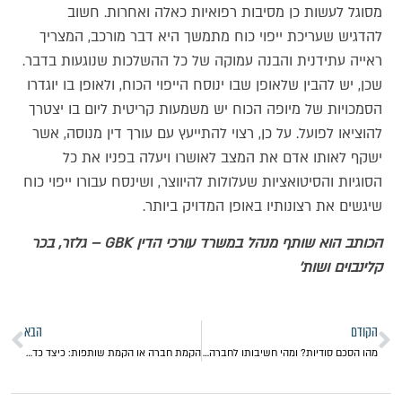
מסוגל לעשות כן מסיבות רפואיות כאלה ואחרות. חשוב
להדגיש שעריכת ייפוי כוח מתמשך היא דבר מורכב, המצריך
ראייה עתידנית והבנה עמוקה של כל ההשלכות שנוגעות בדבר.
שכן, יש להבין שלאופן שבו ינוסח הייפוי הכוח, ולאופן בו יוגדרו
הסמכויות של מיופה הכוח יש משמעות קריטית ליום בו יצטרך
להוציאו לפועל. על כן, רצוי להתייעץ עם עורך דין מנוסה, אשר
ישקף לאותו אדם את המצב לאושרו ויעלה בפניו את כל
הסוגיות והסיטואציות שעלולות להיווצר, ושינסח עבורו ייפוי כוח
שיגשים את רצונותיו באופן המדויק ביותר.
הכותב הוא שותף מנהל במשרד עורכי הדין GBK – גלזר, בכר
קלינבוים ושות'
הקודם
הבא
מהו הסכם סודיות? ומהי חשיבותו לחברה או מיזם?
הקמת חברה או הקמת שותפות: כיצד כדי לאגד את המיזם שלכם?