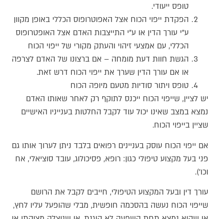
טופס ייעודי.
הפקדת ייפוי הכוח אצל האפוטרופוס הכללי באופן מקוון
ע"י עורך הדין או ע"י התייצבות האדם אצל האופטרופוס
הכללי, עם אמצעי זיהוי והעתק מקורי של ייפוי הכוח
הגשת חוות דעת מומחה – אם ברצונו של האדם לצרפה
או אם עורך הדין שערך את ייפוי הכוח דרש זאת.
טופס ויתור סודיות מטעם מיופה הכוח
יש לציין, שייפוי הכוח ייכנס לתוקף רק לאחר שאותו האדם
נמצא במצב שאינו יכול עוד לקבל החלטות בענייניו האישיים
שציין בייפוי הכוח.
אם ייפוי הכוח עוסק בעניינים רפואים בלבד ניתן לערוך אותו גם
פני בעל מקצוע טיפולי כגון: רופא, פסיכולוג, עובד סוציאלי, אח
וכו').
עורך דין ובעל המקצוע הטיפולי, חייבים לקבל את הרושם
שייפוי הכוח נעשה בהסכמה חופשית, מבלי שהופעל עליו לחץ,
או שהוא נמצא תחת השפעה לא הוגנת, או שנוצלה מצוקתו או