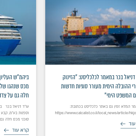
דניאל בכר במאמר לכלכליסט: "הזינוק
ביהמ"ש העליון:
י ההובלה הימית מעורר סוגיות חדשות
מכס שנהגו שלא
ם המשפט הימי"
חלה גם על צדד
 המלא זמין גם באתר כלכליסט בכתובת:
עו"ד דניאל בכר בפס
https://www.calcalist.co.il/local_news/article/hkj
וספנות בע”מ, קבע 
סוכני מכס חלה גם 
עוד
קרא עוד