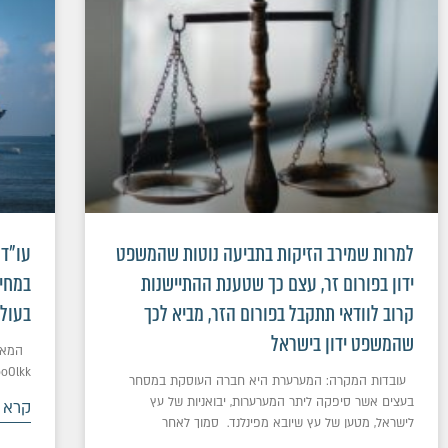
למרות שמירב הזיקות בתביעה נוטות שהמשפט
עו"ד 
ידון בפורום זר, עצם כך שטענת ההתיישנות
במחיר
קרוב לוודאי תתקבל בפורום הזר, מביא לכך
בעול
שהמשפט ידון בישראל
המאמר
oo0lkk
עובדות המקרה: המערערת היא חברה העוסקת במסחר
בעצים אשר סיפקה ליתר המערערות, יבואניות של עץ
קרא 
לישראל, מטען של עץ שיובא מפינלנד. סמוך לאחר