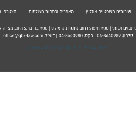
שירותים משפטיים אונליין
מאמרים וכתבות מצולמות
הצטרפו אל
פה: רחוב נתנזון 1 קומה 3 | סניף בני ברק: רחוב מצדה 7, קומה 13, מגדל בסר 4
טלפון: 04-8640989 | פקס: 04-8640980 | דוא”ל: office@gbk-law.com
האתר נבנה על ידי פינגווין בנייה ועיצוב אתרים