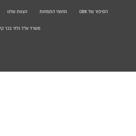
הסיפור של GBK
תחומי התמחות
הצוות שלנו
משרד עו”ד גלזר בכר קליינבוים ושות’ | סניף חי