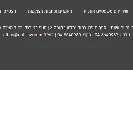
שירותים משפטיים אונליין
מאמרים וכתבות מצולמות
הצטרפו אל
פה: רחוב נתנזון 1 קומה 3 | סניף בני ברק: רחוב מצדה 7, קומה 13, מגדל בסר 4
טלפון: 04-8640989 | פקס: 04-8640980 | דוא”ל: office@gbk-law.com
האתר נבנה על ידי פינגווין בנייה ועיצוב אתרים