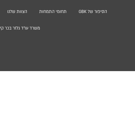
הסיפור של GBK
תחומי התמחות
הצוות שלנו
משרד עו”ד גלזר בכר קליינבוים ושות’ | סניף חי