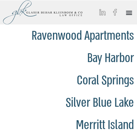
הסיפור של GBK
החיים ב-GBK
הצטרפו אלינו
מאמרים וכתבות מצולמות
תחומי התמחות
Ravenwood Apartments
Bay Harbor
Coral Springs
Silver Blue Lake
Merritt Island