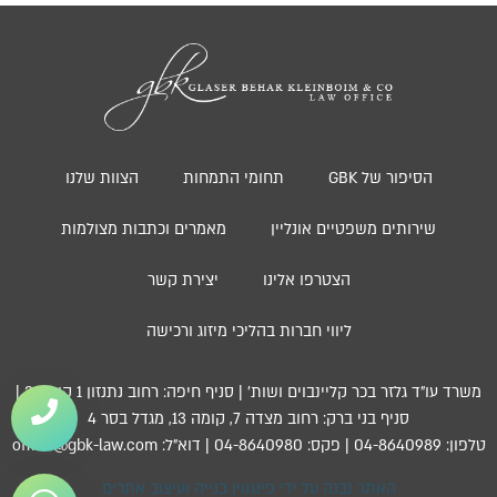
הסיפור של GBK
תחומי התמחות
הצוות שלנו
שירותים משפטיים אונליין
מאמרים וכתבות מצולמות
הצטרפו אלינו
יצירת קשר
ליווי חברות בהליכי מיזוג ורכישה
משרד עו”ד גלזר בכר קליינבוים ושות’ | סניף חיפה: רחוב נתנזון 1 קומה 3 |
סניף בני ברק: רחוב מצדה 7, קומה 13, מגדל בסר 4
טלפון: 04-8640989 | פקס: 04-8640980 | דוא”ל: office@gbk-law.com
האתר נבנה על ידי פינגווין בנייה ועיצוב אתרים