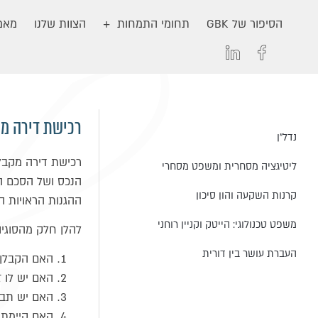
הסיפור של GBK
תחומי התמחות
הצוות שלנו
מאמר
רכישת דירה מק
נדל״ן
רכישת דירה מקבלן
ליטיגציה מסחרית ומשפט מסחרי
הנכס ושל הסכם המ
קרנות השקעה והון סיכון
ההגנות הראויות ה
משפט טכנולוגי: הייטק וקניין רוחני
להלן חלק מהסוגי
העברת עושר בין דורית
האם הקבלן 
האם יש לו ז
האם יש תביע
האם קיימת 