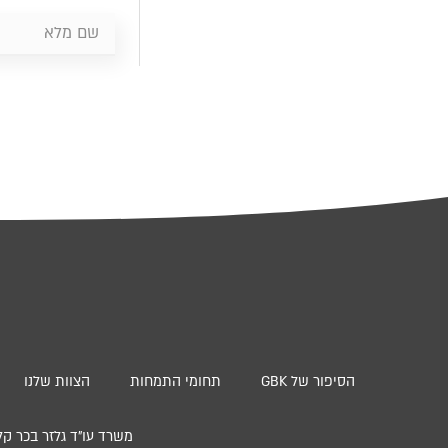
הסיפור של GBK
תחומי התמחות
הצוות שלנו
משרד עו”ד גלזר בכר קליינבוים ושות’ | סניף חי