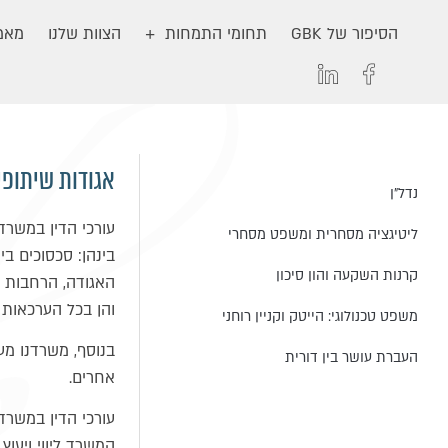
הסיפור של GBK
תחומי התמחות
הצוות שלנו
מאמר
אגודות שיתופי
נדל״ן
עורכי הדין במשרדנ
ליטיגציה מסחרית ומשפט מסחרי
בינהן: סכסוכים בי
קרנות השקעה והון סיכון
האגודה, הרחבות בי
והן בכל הערכאות 
משפט טכנולוגי: הייטק וקניין רוחני
בנוסף, משרדנו מענ
העברת עושר בין דורית
אחרים.
עורכי הדין במשרד
המשרד ליווי ויעו