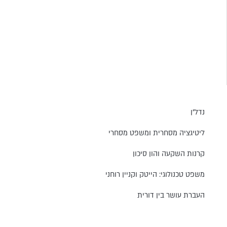
נדל״ן
ליטיגציה מסחרית ומשפט מסחרי
קרנות השקעה והון סיכון
משפט טכנולוגי: הייטק וקניין רוחני
העברת עושר בין דורית