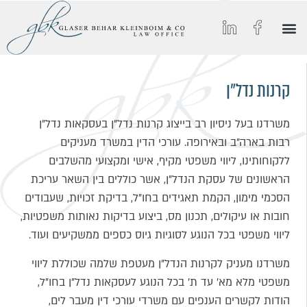
הסיפור של GBK
החיים ב-GBK
הצטרפו אלינו
מאמרים וכתבות מצולמות
תחומי התמחות
קרנות נדל״ן
משרדנו בעל ניסיון רב בייצוג קרנות נדל"ן בעסקאות נדל"ן
רבות בארה"ב ובאירופה. עורכי הדין במשרד מעניקים
ללקוחותינו, ליווי משפטי מקיף, אישי ומקצועי מהשלבים
הראשונים של עסקת הנדל"ן, אשר כוללים בין השאר עריכת
הסכמי מימון, הקמת תאגידים בחו"ל, בדיקת זכויות, שעבודים
חובות או עיקולים, תכנון מס, ביצוע בדיקות נאותות משפטיות,
ליווי משפטי בכל הנוגע לסוגיות גיוס כספים ממשקיעים ועוד.
משרדנו מעניק לקרנות הנדל"ן מעטפת שלמה שכוללת ליווי
משפטי מלא מא' עד ת' בכל הנוגע לעסקאות נדל"ן בחו"ל,
הודות לקשרים הענפים עם משרדי עורכי דין מעבר לים,