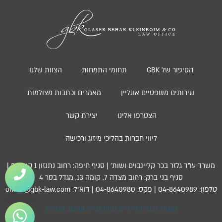
הסיפור של GBK
תחומי התמחות
הצוות שלנו
שירותים משפטיים אונליין
מאמרים וכתבות מצולמות
הצטרפו אלינו
יצירת קשר
ליווי חברות בהליכי מיזוג ורכישה
משרד עו”ד גלזר בכר קליינבוים ושות’ | סניף חיפה: רחוב נתנזון 1 קומה 3 |
סניף בני ברק: רחוב מצדה 7, קומה 13, מגדל בסר 4
טלפון: 04-8640989 | פקס: 04-8640980 | דוא”ל: office@gbk-law.com
האתר נבנה על ידי פינגווין בנייה ועיצוב אתרים